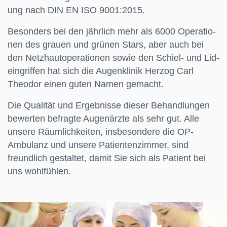
ung nach DIN EN ISO 9001:2015.
Be­sonders bei den jähr­lich mehr als 6000 Ope­ra­tio­
nen des grau­en und grü­nen Stars, aber auch bei
den Netz­haut­oper­atio­nen sowie den Schiel- und Lid­
ein­grif­fen hat sich die Au­gen­kli­nik Herzog Carl
Theodor einen guten Namen gemacht.
Die Qualität und Ergebnisse dieser Behandlungen
bewerten befragte Augenärzte als sehr gut. Alle
unsere Räumlichkeiten, insbesondere die OP-
Ambulanz und unsere Patientenzimmer, sind
freundlich gestaltet, damit Sie sich als Patient bei
uns wohlfühlen.