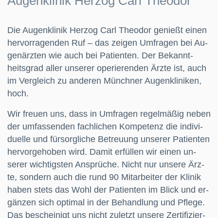
Au­gen­kli­nik Herzog Carl Theodor
Die Au­gen­kli­nik Herzog Carl Theodor ge­nießt einen
her­vor­ra­gen­den Ruf – das zei­gen Um­fra­gen bei Au­
gen­ärz­ten wie auch bei Pa­ti­en­ten. Der Be­kan­nt­
heits­grad al­ler un­se­rer ope­rie­ren­den Ärz­te ist, auch
im Ver­gle­ich zu an­der­en Mün­ch­ner Au­gen­kli­nik­en,
hoch.
Wir freu­en uns, dass in Um­fra­gen re­gel­mäß­ig ne­ben
der um­fas­sen­den fach­lich­en Kom­pe­tenz die in­di­vi­
du­el­le und für­sorg­liche Be­treu­ung un­ser­er Pa­tien­ten
her­vor­ge­ho­ben wird. Damit er­fül­len wir ein­en un­
serer wichtig­sten An­sprüc­he. Nicht nur un­se­re Ärz­
te, son­dern auch die rund 90 Mit­ar­bei­ter der Kli­nik
ha­ben ste­ts das Wohl der Pa­tien­ten im Blick und er­
gän­zen sich op­ti­mal in der Be­hand­lung und Pfle­ge.
Das be­schei­nigt uns nicht zu­letzt un­sere Zer­ti­fiz­ier­