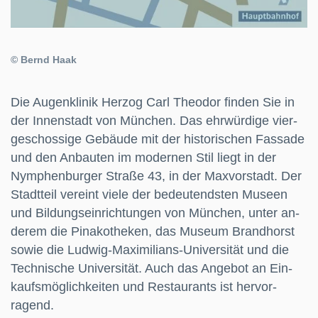
© Bernd Haak
Die Augenklinik Herzog Carl Theodor finden Sie in
der Innen­stadt von München. Das ehr­würdige vier­
ge­schos­sige Gebäude mit der historischen Fassade
und den An­bauten im modernen Stil liegt in der
Nym­phen­burger Straße 43, in der Max­vor­stadt. Der
Stadt­teil ver­eint viele der bedeutendsten Museen
und Bildungseinrichtun­gen von München, unter an­
derem die Pinakotheken, das Museum Brandhorst
sowie die Ludwig-Maximilians-Universität und die
Tech­nische Uni­versität. Auch das Angebot an Ein­
kaufs­mög­lich­keiten und Restaurants ist her­vor­
ragend.